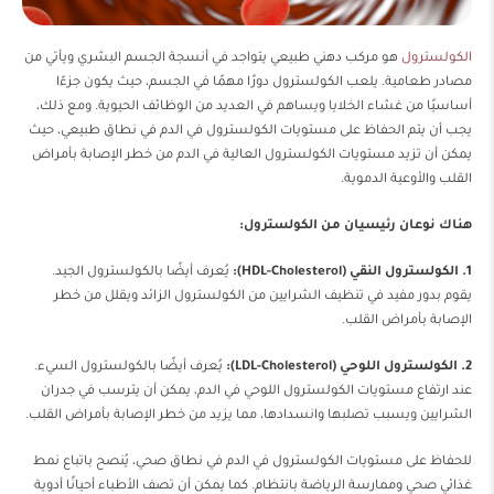
الكولسترول
هو مركب دهني طبيعي يتواجد في أنسجة الجسم البشري ويأتي من
مصادر طعامية. يلعب الكولسترول دورًا مهمًا في الجسم، حيث يكون جزءًا
أساسيًا من غشاء الخلايا ويساهم في العديد من الوظائف الحيوية. ومع ذلك،
يجب أن يتم الحفاظ على مستويات الكولسترول في الدم في نطاق طبيعي، حيث
يمكن أن تزيد مستويات الكولسترول العالية في الدم من خطر الإصابة بأمراض
القلب والأوعية الدموية.
هناك نوعان رئيسيان من الكولسترول:
1. الكولسترول النقي (HDL-Cholesterol):
يُعرف أيضًا بالكولسترول الجيد.
يقوم بدور مفيد في تنظيف الشرايين من الكولسترول الزائد ويقلل من خطر
الإصابة بأمراض القلب.
2. الكولسترول اللوحي (LDL-Cholesterol):
يُعرف أيضًا بالكولسترول السيء.
عند ارتفاع مستويات الكولسترول اللوحي في الدم، يمكن أن يترسب في جدران
الشرايين ويسبب تصلبها وانسدادها، مما يزيد من خطر الإصابة بأمراض القلب.
للحفاظ على مستويات الكولسترول في الدم في نطاق صحي، يُنصح باتباع نمط
غذائي صحي وممارسة الرياضة بانتظام. كما يمكن أن تصف الأطباء أحيانًا أدوية