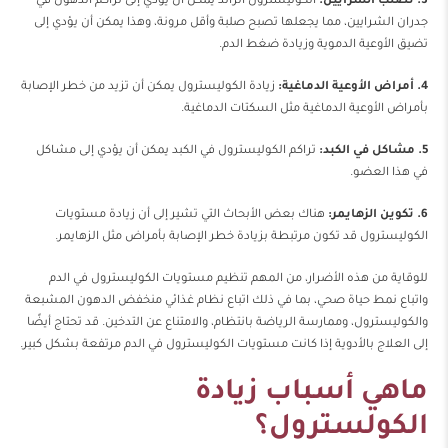
3. تصلب الشرايين:
الكوليسترول الزائد يمكن أن يؤدي إلى تراكم الدهون في
جدران الشرايين، مما يجعلها تصبح صلبة وأقل مرونة، وهذا يمكن أن يؤدي إلى
تضيق الأوعية الدموية وزيادة ضغط الدم.
4. أمراض الأوعية الدماغية:
زيادة الكوليسترول يمكن أن تزيد من خطر الإصابة
بأمراض الأوعية الدماغية مثل السكتات الدماغية.
5. مشاكل في الكبد:
تراكم الكوليسترول في الكبد يمكن أن يؤدي إلى مشاكل
في هذا العضو.
6. تكوين الزهايمر:
هناك بعض الأبحاث التي تشير إلى أن زيادة مستويات
الكوليسترول قد تكون مرتبطة بزيادة خطر الإصابة بأمراض مثل الزهايمر.
للوقاية من هذه الأضرار، من المهم تنظيم مستويات الكوليسترول في الدم
واتباع نمط حياة صحي، بما في ذلك اتباع نظام غذائي منخفض الدهون المشبعة
والكوليسترول، وممارسة الرياضة بانتظام، والامتناع عن التدخين. قد تحتاج أيضًا
إلى العلاج بالأدوية إذا كانت مستويات الكوليسترول في الدم مرتفعة بشكل كبير.
ماهي أسباب زيادة
الكولسترول؟