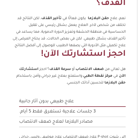
القذف؟
نعم، علاج
حقن البلازما
يكون فعالًا في
تأخير القذف
، لكن النتائج قد
تختلف من شخص لآخر. العلاج يعمل بشكل رئيسي على تقليل
الحساسية في منطقة الحشفة وتعزيز الدورة الدموية، مما يساعد في
تأخير القذف بشكل طبيعي. لكن في بعض الحالات، قد يحتاج المرضى إلى
علاج تكميلي مثل الأدوية التي يصفها الطبيب للوصول إلى أفضل النتائج.
احجز استشارتك الآن!
هل تعاني من
ضعف الانتصاب
أو
سرعة القذف
؟ احجز
استشارتك
الآن
في
مركز نقطة الطبي
واستمتع بعلاج غير جراحي وآمن باستخدام
حقن البلازما
لتحسين أدائك الجنسي.
علاج طبيعي بدون آثار جانبية
3 جلسات علاجية تستغرق فقط 5 أيام.
مصادر البلازما لعلاج ضعف الانتصاب
البي شوت P-shot علاج ضعف الانتصاب علاج موضعي وليس جراحي