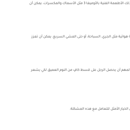
تعتبر التغذية السليمة من أكثر العوامل التي تؤثر بشكل إيجابي على النشاط الجنسي. تناول الأطعمة الغنية بالفيتامينات والمعادن مثل الخضروات والفواكه، وكذلك الأطعمة الغنية بالأوميغا 3 مثل الأسماك والمكسرات، يمكن أن
هوائية مثل الجري، السباحة، أو حتى المشي السريع، يمكن أن تعزز
 من المهم أن يحصل الرجل على قسط كافٍ من النوم العميق لكي يشعر
لخيار الأمثل للتعامل مع هذه المشكلة.