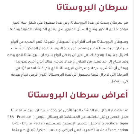
سرطان البروستاتا
هو سرطان يحدث في غدة البروستاتا. وهي غدة صغيرة على شكل حبة الجوز
موجودة لدى الذكور، وتنتج السائل المنوي الذي يغذي الحيوانات المنوية وينقلها.
وسرطان البروستاتا هو أحد أكثر أنواع السرطان شيوعًا. تنمو العديد من أنواع
سرطان البروستاتا ببطء وتقتصر على غدة البروستاتا، ومن الممكن ألا تُسبّب
أضرارًا جسيمة. ومع ذلك، في حين أن بعض أنواع سرطان البروستاتا تنمو ببطء
وقد تحتاج إلى حد ضئيل من العلاج أو قد لا تحاجه، هناك أنواع أخرى عدوانية
ويمكن أن تنتشر بسرعة. وسرطان البروستاتا الذي يتم اكتشافه مبكرًا، في
المرحلة التي لا يزال فيها محصورًا في غدة البروستاتا، تكون فرص نجاح علاجه
هي الأفضل.
أعراض سرطان البروستاتا
عند معظم الرجال يتم الكشف للمرة الأولى عن وجود سرطان البروستاتا غالبًا
خلال فحص روتيني للكشف عن المستضدّ البروستاتي النوعيّ (PSA – Prostate –
specific antigen) أو خلال الفحص الإصبَعيّ للمستقيم (DRE – Digital Rectal
Examination)، عندما تظهر بالفعل أعراض أو علامات مبكرة تتعلق طبيعتها