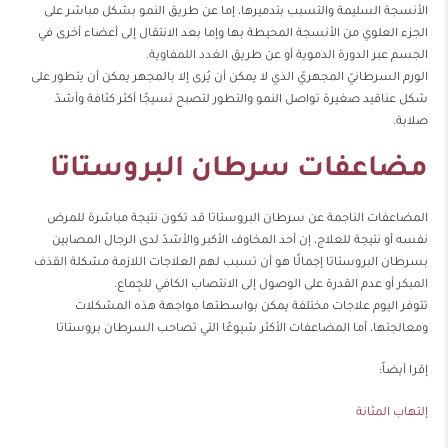
الأنسجة السليمة والتسبب بتدميرها، إما عن طريق النمو بشكل مباشر على
الجزء العلوي من الأنسجة المحيطة بها وإما بعد الانتقال إلى أعضاء أخرى في
الجسم عبر الدورة الدموية أو عن طريق
الغدد اللمفاوية
.
الورم السرطانيّ المجهريّ الذي لا يمكن أن يُرى إلا بالمجهر يمكن أن يتطور على
شكل عناقيد صغيرة تواصل النمو والتطور لتصبح نسيجًا أكثر كثافة وأشدّ
صلابة.
مضاعفات سرطان البروستاتا
المضاعفات الناجمة عن سرطان البروستاتا قد تكون نتيجة مباشرة للمرض
نفسه أو نتيجة للعلاج، إن أحد المخاوف الأكبر والأشدّ لدى الرجال المصابين
بسرطان البروستاتا إجمالًا هو أن تسبب لهم العلاجات اللازمة مشكلة
القذف
المبكر
أو عدم القدرة على الوصول إلى الانتصاب الكافي للجِماع.
تتوفر اليوم علاجات مختلفة يمكن بواسطتها مواجهة هذه المشكلات
ومعالجتها، أما المضاعفات الأكثر شيوعًا التي تصاحب السرطان بروستاتا
إقرا أيضاً:
إلتهاب المثانة