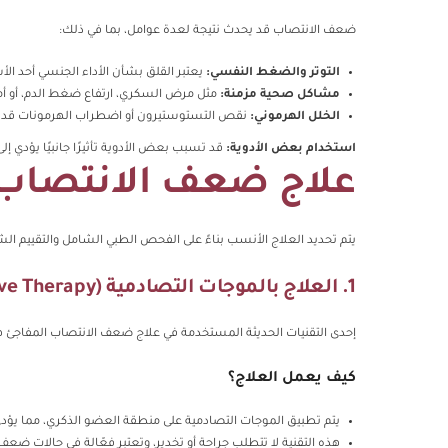
ضعف الانتصاب قد يحدث نتيجة لعدة عوامل، بما في ذلك:
التوتر والضغط النفسي:
يعتبر القلق بشأن الأداء الجنسي أحد ال
مشاكل صحية مزمنة:
مثل مرض السكري، ارتفاع ضغط الدم، أو أ
الخلل الهرموني:
نقص التستوستيرون أو اضطراب الهرمونات قد يؤث
استخدام بعض الأدوية:
قد تسبب بعض الأدوية تأثيرًا جانبيًا يؤدي إ
علاج ضعف الانتصاب 
يتم تحديد العلاج الأنسب بناءً على الفحص الطبي الشامل والتقييم ا
1. العلاج بالموجات التصادمية (Shockwave Therapy)
إحدى التقنيات الحديثة المستخدمة في علاج ضعف الانتصاب المفاجئ 
كيف يعمل العلاج؟
يتم تطبيق الموجات التصادمية على منطقة العضو الذكري، مما يؤدي إل
هذه التقنية لا تتطلب جراحة أو تخدير، وتعتبر فعّالة في حالات ضع