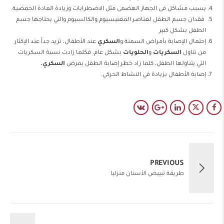
يسبب مشاكل فى الجهاز الهضمى مثل الاضطرابات وزيادة المادة الحمضية.
فقدان جسم الطفل لعناصر المغنيسيوم والكالسيوم والتي يحتاجها جسم
الطفل بشكل كبير
إحتمال الإصابة بأمراض السمنة و
السكري
عند الأطفال، تزيد جداً عند الإكثار
من تناول
السكريات
و
الحلويات
بشكل عام، فكلما زادت نسبة السكريات
التي يتناولها الطفل، كلما زاد خطر إصابة الطفل بمرض
السكري.
إصابة الأطفال بزيادة في النشاط الحركي.
PREVIOUS
طريقة تبييض الأسنان منزليا