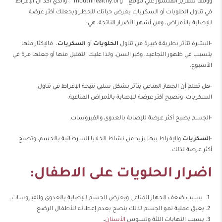
ووفقا للتقرير المنشور علي موقع ”
mouthhealthy.org
“، والذي أكد أن الإفراط
في تناول الحلويات أو السكريات يعرض حياتك للخطر ويجعلك أكثر عرضة
للإصابة بالأمراض، ومن أشهر الأضرار الناتجة، هي:
-البشرة تتأثر بطريقة كبيرة من تناول
الحلويات
أو
السكريات
، فالإكثار منها
يتسبب في ظهور التجاعيد، وكبر السن، ولذا عليك التقليل منها أو جعلها مرة في
الأسبوع.
-هل تعلم أن الجهاز المناعي يتأثر بشكل سلبي نتيجة الإفراط في تناول
السكريات، وتصبح أكثر عرضة للإصابة بالأمراض المناعية.
-الجسم يصبح أكثر عرضة للإصابة بالعدوى والفيروسات.
-ا
لسكريات
والإفراط بيها يزيد من نشاط الخلايا السرطانية بالجسم، وتصبح
أكثر عرضة لذلك.
اضرار الحلويات على الاطفال:
يسبب ضعف الجهاز المناعى ويعرض الجسم للإصابة بالعدوى والفيروسات.
يعيق عملية نمو الجسم لذلك ينصح بعدم إعطائه للأطفال الرضع.
يسبب التهابات اللثة وتسوس
الأسنان
.