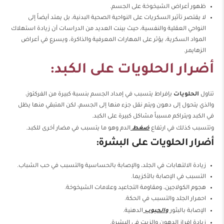
ظهور أعراض الشيخوخة على الجسم.
لا يقتصر تأثير السكريات على النواحية الصحية البدنية، بل يمتد أيضاً إلى
النواحي العقلية والنفسية، حيث بينت العديد من الدراسات أن زيادة استهلاك
المواد السكرية، يؤثر على المهارات المعرفية والذاكرة، ويسرع في أعراض
الزهايمر.
أضرار الحلويات على الكبد:
تناول
الحلويات
بإفراط يتسبب في إمداد الجسم بنسبة كبيرة من الفركتوز،
والذي يتحول إلى دهون ويتم نقل جزء منها إلى الجسم، لكن المتبقي منها يظل
في الكبد ويتراكم مسبباً مشاكل كبيرة على الكبد.
وتتسبب كذلك في ارتفاع
ضغط
الدم وهو ما يتسبب في مضار أخرى للكبد.
أضرار الحلويات على البشرة:
زيادة الالتهابات في الجلد، والإصابة بالحساسية والتسبب في حب الشباب.
التسبب في الإصابة بالأكزيما.
هجوم الكولاجين، ومقاومة التجاعيد وعلامات الشيخوخة.
احمرار الجلد والتسبب في الحكة.
الإصابة بالبثور
والحبوب
الدهنية.
زيادة إفراز الدهون والزيت في البشرة.