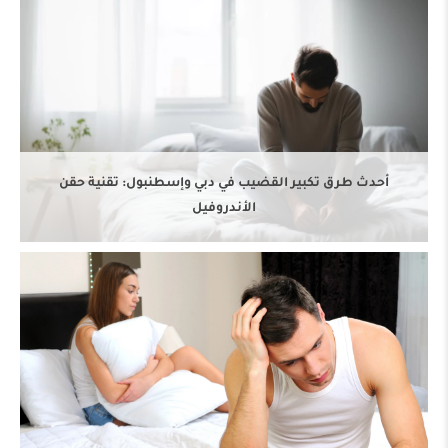
العلاج بالموجات الراديوية لزيادة طول القضيب
أحدث طرق تكبير القضيب في دبي وإسطنبول: تقنية حقن
الأندروفيل
جهاز Viberect لعلاج الضعف الجنسي