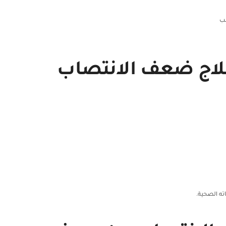
سب
لاج ضعف الانتصاب
ته الصحية.