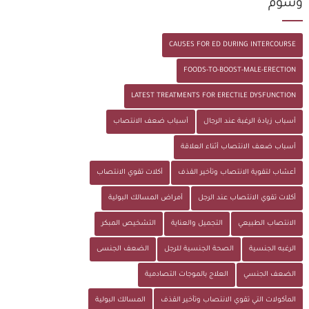
وسوم
CAUSES FOR ED DURING INTERCOURSE
FOODS-TO-BOOST-MALE-ERECTION
LATEST TREATMENTS FOR ERECTILE DYSFUNCTION
أسباب زيادة الرغبة عند الرجال
أسباب ضعف الانتصاب
أسباب ضعف الانتصاب أثناء العلاقة
أعشاب لتقوية الانتصاب وتأخير القذف
أكلات تقوي الانتصاب
أكلات تقوي الانتصاب عند الرجل
أمراض المسالك البولية
الانتصاب الطبيعي
التجميل والعناية
التشخيص المبكر
الرغبه الجنسية
الصحة الجنسية للرجل
الضعف الجنسى
الضعف الجنسي
العلاج بالموجات التصادمية
المأكولات التي تقوي الانتصاب وتأخير القذف
المسالك البولية