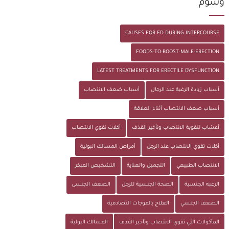
وسوم
CAUSES FOR ED DURING INTERCOURSE
FOODS-TO-BOOST-MALE-ERECTION
LATEST TREATMENTS FOR ERECTILE DYSFUNCTION
أسباب زيادة الرغبة عند الرجال
أسباب ضعف الانتصاب
أسباب ضعف الانتصاب أثناء العلاقة
أعشاب لتقوية الانتصاب وتأخير القذف
أكلات تقوي الانتصاب
أكلات تقوي الانتصاب عند الرجل
أمراض المسالك البولية
الانتصاب الطبيعي
التجميل والعناية
التشخيص المبكر
الرغبه الجنسية
الصحة الجنسية للرجل
الضعف الجنسى
الضعف الجنسي
العلاج بالموجات التصادمية
المأكولات التي تقوي الانتصاب وتأخير القذف
المسالك البولية