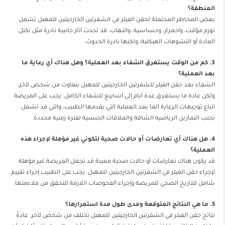
المنطقة؟
بعض المخاطر المحتملة لحقن الفيلر في الشفرتين الخارجيتين للمهبل تشمل
تورم مؤقت، واحمرار، وحساسية، والتهاب. قد تحدث آثار جانبية نادرة مثل تكتل
المادة أو التشوهات الهيكلية، ولكنها نادرة الحدوث.
3. كم من الوقت يستغرق الشفاء بعد العملية؟ وهل هناك أي رعاية ما
بعد العملية؟
الشفاء بعد حقن الفيلر للشفرتين الخارجيتين للمهبل يتفاوت من شخص لآخر،
ولكن عادة ما يستغرق عدة أيام إلى أسابيع للشفاء الكامل. يجب على المريضة
اتباع توجيهات الرعاية الما بعد العملية التي يقدمها الطبيب، والتي قد تشمل
تجنب التمارين الرياضية الشاقة والعلاقات الجنسية لفترة زمنية محددة.
4. هل هناك أي تعارضات أو حالات صحية لتكوني غير مؤهلة لإجراء هذه
العملية؟
قد يكون هناك تعارضات أو حالات صحية معينة قد تجعل المريضة غير مؤهلة
لإجراء حقن الفيلر في الشفرتين الخارجيتين للمهبل. يجب على الطبيب إجراء تقييم
شامل للتاريخ الصحي للمريضة وإجراء الفحوصات اللازمة للتحقق من ملاءمتها.
5. ما هي النتائج المتوقعة ومدى طول مدة استمرارها؟
نتائج حقن الفيلر في الشفرتين الخارجيتين للمهبل تختلف من شخص لآخر. عادةً