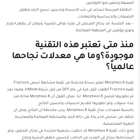
العميقة وتحفيز نمو الكولاجين.
– الطاقة المرسلة تساعد في شد الأنسجة وتحسين نسيج الجلد وتقليل
التصبغات والحساسية والالتهابات.
– بعد الجلسة، قد يحتاج المريض إلى فترة تعافي قصيرة، ويمكن أن يظهر احمرار
وتورم مؤقتين في المنطقة المعالجة.
منذ متى تعتبر هذه التقنية
موجودة؟وما هي معدلات نجاحها
عالمياً؟
تقنية Morpheus 8 تعتبر نسخة محسّنة من تقنية مشابهة تسمى Fractora.
تقنية Fractora أطلقت لأول مرة في عام 2011 من قبل شركة InMode، وفيما بعد
تم تطويرها لتصبح Morpheus 8. لذا، يمكن القول أن Morpheus 8 متاحة منذ
عدة سنوات، وتم تطويرها لتقديم تحسينات وتحسين النتائج.
بالنسبة لمعدلات نجاح تقنية Morpheus 8، يجب ملاحظة أن النتائج يمكن أن
تختلف من شخص لآخر بناءً على حالة الجلد والمشكلة المعالجة والممارسة
الطبية المتخصصة.
ومع ذلك، تقنية Morpheus 8 قد حظيت بشعبية متزايدة في مجال التجميل، وتم
استخدامها بنجاح في العديد من الحالات لتحسين مظهر البشرة وعلاج