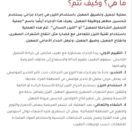
ما هي؟ وكيف تتم؟
عملية تجميل وتضييق المهبل باستخدام الليزر هي إجراء جراحي يستخدم
لتحسين مظهر ووظيفة المهبل. يعرف هذا الإجراء أيضًا باسم “عملية
التجميل الشاملة للمهبل” أو “الليزر النسائي”. تتم هذه العملية
باستخدام تقنية الليزر للتعامل مع قضايا مثل انتفاخ الشفرات الصغرى،
وانفتاح المهبل، وضيق المهبل، وترهل الجدار الأمامي للمهبل.
1. التقييم الأولي:
يبدأ الإجراء بمشاورة مع طبيب مختص في جراحة التجميل
التناسلي. سيقوم الطبيب بتقييم الحالة والاستماع إلى مخاوف المريضة
وأهدافها.
2. التخدير:
عادةً ما يتم إجراء هذا النوع من الجراحات تحت تأثير التخدير الموضعي.
قد يعطى مرخي عضلي أو تخدير موضعي في المنطقة المراد علاجها.
3. استخدام الليزر:
يستخدم الجراح الليزر لإزالة الأنسجة الزائدة أو التالفة
ولتقليل حجم الشفرات الصغرى وتضييق المهبل. الليزر يتعامل بدقة مع
الأنسجة ويعمل على تحفيز إنتاج الكولاجين لتحسين مرونة المهبل.
4. الشفاء والتعافي:
بعد العملية، قد تشعر المريضة ببعض الاحمرار والتورم
والتهيج في المنطقة المعالجة. يمكن أن تستغرق فترة الشفاء حوالي أسبوعين،
وفي هذه الفترة ينصح بتجنب النشاطات الجنسية واستخدام المواد المضادة
للالتهابات حسب توجيهات الطبيب.