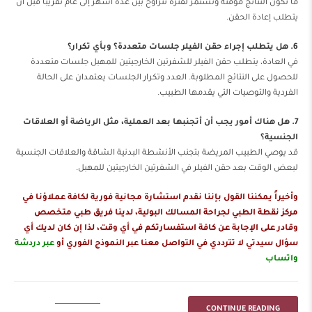
ما تكون النتائج مؤقتة وتستمر لفترة تتراوح بين عدة أشهر إلى عام تقريبًا قبل أن
يتطلب إعادة الحقن.
6. هل يتطلب إجراء حقن الفيلر جلسات متعددة؟ وبأي تكرار؟
في العادة، يتطلب حقن الفيلر للشفرتين الخارجيتين للمهبل جلسات متعددة
للحصول على النتائج المطلوبة. العدد وتكرار الجلسات يعتمدان على الحالة
الفردية والتوصيات التي يقدمها الطبيب.
7. هل هناك أمور يجب أن أتجنبها بعد العملية، مثل الرياضة أو العلاقات
الجنسية؟
قد يوصي الطبيب المريضة بتجنب الأنشطة البدنية الشاقة والعلاقات الجنسية
لبعض الوقت بعد حقن الفيلر في الشفرتين الخارجيتين للمهبل.
وأخيراً يمكننا القول بإننا نقدم استشارة مجانية فورية لكافة عملاؤنا في
مركز نقطة الطبي لجراحة المسالك البولية، لدينا فريق طبي متخصص
وقادر على الإجابة عن كافة استفسارتكم في أي وقت، لذا إن كان لديك أي
سؤال سيدتي لا تترددي في التواصل معنا عبر النموذج الفوري أو
عبر دردشة
واتساب
CONTINUE READING