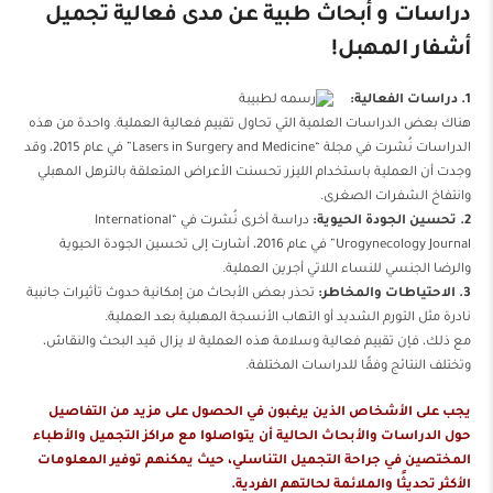
دراسات و أبحاث طبية عن مدى فعالية تجميل
أشفار المهبل!
1. دراسات الفعالية:
هناك بعض الدراسات العلمية التي تحاول تقييم فعالية العملية. واحدة من هذه
الدراسات نُشرت في مجلة “Lasers in Surgery and Medicine” في عام 2015، وقد
وجدت أن العملية باستخدام الليزر تحسنت الأعراض المتعلقة بالترهل المهبلي
وانتفاخ الشفرات الصغرى.
2. تحسين الجودة الحيوية:
دراسة أخرى نُشرت في “International
Urogynecology Journal” في عام 2016، أشارت إلى تحسين الجودة الحيوية
والرضا الجنسي للنساء اللاتي أجرين العملية.
3. الاحتياطات والمخاطر:
تحذر بعض الأبحاث من إمكانية حدوث تأثيرات جانبية
نادرة مثل التورم الشديد أو التهاب الأنسجة المهبلية بعد العملية.
مع ذلك، فإن تقييم فعالية وسلامة هذه العملية لا يزال قيد البحث والنقاش،
وتختلف النتائج وفقًا للدراسات المختلفة.
يجب على الأشخاص الذين يرغبون في الحصول على مزيد من التفاصيل
حول الدراسات والأبحاث الحالية أن يتواصلوا مع مراكز التجميل والأطباء
المختصين في جراحة التجميل التناسلي، حيث يمكنهم توفير المعلومات
الأكثر تحديثًا والملائمة لحالتهم الفردية.