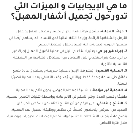
ما هي الإيجابيات و الميزات التي
تدور حول تجميل أشفار المهبل؟
1. فوائد العملية:
تشمل فوائد هذا الإجراء تحسين مظهر المهبل وتقليل
الترهل والشفافية الزائدة، وزيادة الثقة الذاتية لدى النساء. قد يساهم أيضًا في
تحسين الجودة الحيوية وراحة النساء خلال النشاط الجنسي.
2. إجراء غير جراحي:
يعتبر استخدام الليزر في عملية تضييق المهبل إجراءً غير
جراحي، حيث يتم استخدام الليزر للتعامل مع المشاكل الشائعة في المنطقة
التناسلية الأنثوية.
3. العملية القصيرة:
يُعتبر هذا الإجراء عملية سريعة ويستغرق عادة بضع
دقائق حتى ساعة واحدة فقط. وبالتالي، يُعد وقت التعافي بعد العملية قصيرًا
نسبيًا.
4. العملية غير مؤلمة:
بالنسبة لمعظم المرضى، يكون الألم بعد العملية
طفيفًا وقصير المدة. ويتم التحكم في الألم عادة بواسطة تقنيات التخدير المحلية.
5. النتائج والتعافي:
على الرغم من أن النتائج تختلف من شخص لآخر، فإن
العديد من المرضى يلاحظون تحسنًا في مظهر ووظيفة المهبل بعد العملية.
ينصح عادةً بتجنب النشاطات الجنسية واستخدام المضادات الحيوية الموضعية
خلال فترة التعافي.