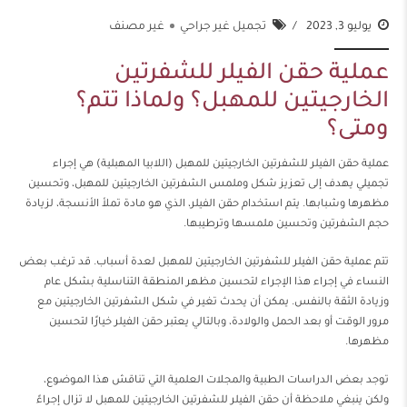
يوليو 3, 2023
تجميل غير جراحي
غير مصنف
عملية حقن الفيلر للشفرتين
الخارجيتين للمهبل؟ ولماذا تتم؟
ومتى؟
عملية حقن الفيلر للشفرتين الخارجيتين للمهبل (اللابيا المهبلية) هي إجراء
تجميلي يهدف إلى تعزيز شكل وملمس الشفرتين الخارجيتين للمهبل، وتحسين
مظهرها وشبابها. يتم استخدام حقن الفيلر، الذي هو مادة تملأ الأنسجة، لزيادة
حجم الشفرتين وتحسين ملمسها وترطيبها.
تتم عملية حقن الفيلر للشفرتين الخارجيتين للمهبل لعدة أسباب. قد ترغب بعض
النساء في إجراء هذا الإجراء لتحسين مظهر المنطقة التناسلية بشكل عام
وزيادة الثقة بالنفس. يمكن أن يحدث تغير في شكل الشفرتين الخارجيتين مع
مرور الوقت أو بعد الحمل والولادة، وبالتالي يعتبر حقن الفيلر خيارًا لتحسين
مظهرها.
توجد بعض الدراسات الطبية والمجلات العلمية التي تناقش هذا الموضوع،
ولكن ينبغي ملاحظة أن حقن الفيلر للشفرتين الخارجيتين للمهبل لا تزال إجراءً