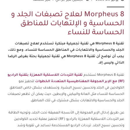
يونيو 23, 2023
تجميل غير جراحي
غير مصنف
Morpheus 8 لعلاج تصبغات الجلد و
الحساسية و الإلتهابات للمناطق
الحساسة للنساء
تقنية Morpheus 8 هي تقنية تجميلية مبتكرة تستخدم لعلاج تصبغات
الجلد والحساسية والالتهابات في المناطق الحساسة للنساء. ومع ذلك،
يجب أن نوضح أن تقنية Morpheus 8 هي تقنية تجميلية بحتة بغرض الرضا
الذاتي وليس إلا.
تقنية Morpheus 8 تستخدم
تقنية الترددات اللاسلكية المعززة بتقنية الراديو
(RF) مع الإبر المجوفة المغناطيسية المتعددة الخطوات
لتحفيز نمو
الكولاجين في الجلد وتحسين نسيج البشرة. وتستهدف بشكل خاص المناطق
الحساسة للنساء مثل العانة والبيكيني والإبطين، حيث يمكن أن تظهر تصبغات
الجلد والحساسية والالتهابات بشكل مشترك في تلك المناطق.
عن طريق إدخال الإبر المجوفة إلى الأنسجة العميقة تحت الجلد، وتوجيه الطاقة
عبر الترددات اللاسلكية المعززة بالراديو (RF) لتحفيز عملية تجديد الكولاجين
وتحسين نسيج الجلد. ترددات الراديو المستخدمة تساعد في تقوية وشد